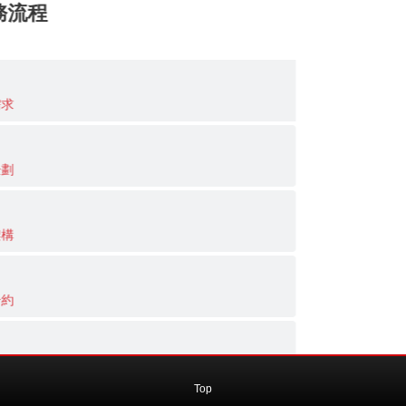
▼服務流程
網站需求
網站企劃
確定架構
簽訂合約
網站設計
Top