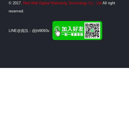
©
2017.
Red Wall Digital Marketing Technology Co., Ltd
All right
reserved.
LINE@資訊：​@jhl9093v